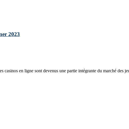
gner 2023
 casinos en ligne sont devenus une partie intégrante du marché des jeu