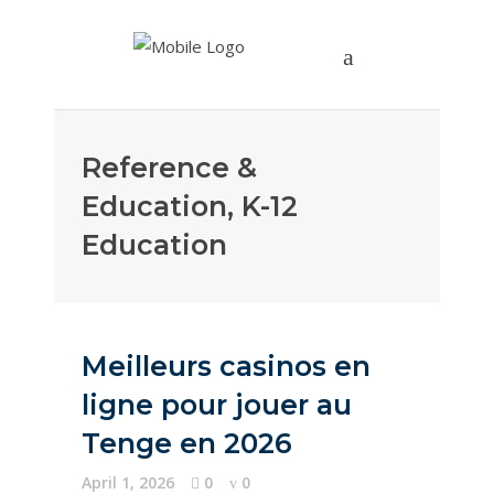
Reference &
Education, K-12
Education
Meilleurs casinos en
ligne pour jouer au
Tenge en 2026
April 1, 2026
0
0