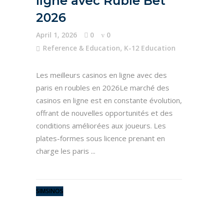
ligne avec Ruble Bet
2026
April 1, 2026
0
0
Reference & Education, K-12 Education
Les meilleurs casinos en ligne avec des
paris en roubles en 2026Le marché des
casinos en ligne est en constante évolution,
offrant de nouvelles opportunités et des
conditions améliorées aux joueurs. Les
plates-formes sous licence prenant en
charge les paris
SIMSINOS