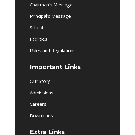
Chairman’s Message
Principal’s Message
School
Facilities
Rules and Regulations
Important Links
Our Story
Admissions
Careers
Downloads
Extra Links