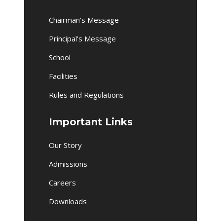
Chairman’s Message
Principal’s Message
School
Facilities
Rules and Regulations
Important Links
Our Story
Admissions
Careers
Downloads