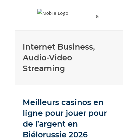
Internet Business,
Audio-Video
Streaming
Meilleurs casinos en
ligne pour jouer pour
de l’argent en
Biélorussie 2026