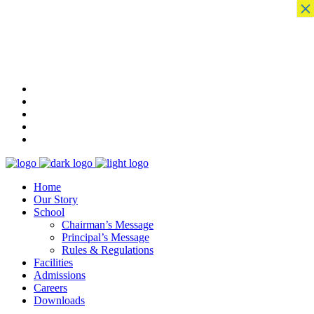
×
Call 042 37259154-5
Follow Us
STUDENT NOTICEBOARD
EVENTS
GALLERY
CONTACT US
FRANCHISE
Home
Our Story
School
Chairman’s Message
Principal’s Message
Rules & Regulations
Facilities
Admissions
Careers
Downloads