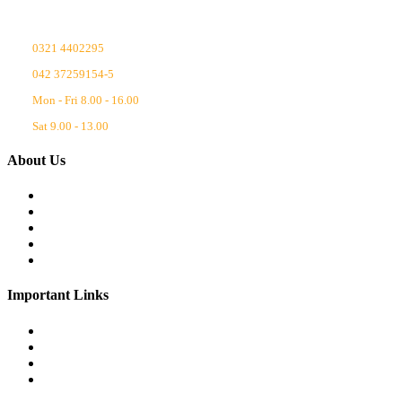
0321 4402295
042 37259154-5
Mon - Fri 8.00 - 16.00
Sat 9.00 - 13.00
About Us
Chairman’s Message
Principal’s Message
School
Facilities
Rules and Regulations
Important Links
Our Story
Admissions
Careers
Downloads